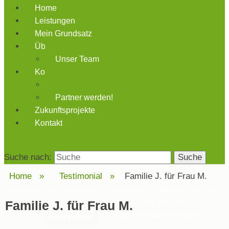
Home
Leistungen
Mein Grundsatz
Über uns
Unser Team
Kooperationspartner
Partnerverzeichnis
Partner werden!
Zukunftsprojekte
Kontakt
Suchen
Suche nach:
Home
Auf dieser Seite werden Cookies verwendet. Mit dem
»
Testimonial
»
Familie J. für Frau M.
Anklicken der Schaltfläche Akzeptieren erklären Sie sich
damit einverstanden, dass wir das tun.
Familie J. für Frau M.
Akzeptieren
Datenschutzerklärung